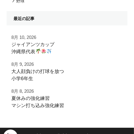
野球
最近の記事
8月 10, 2026
ジャイアンツカップ
沖縄県代表
8月 9, 2026
那覇ボーイズ
大人顔負けの打球を放つ
@naha_boys20th
小学6年生
ジャイアンツカップ大会前練習で
8月 8, 2026
ご利用いただきました！
夏休みの強化練習
実はスイッチヒッター！
マシン打ち込み強化練習
左打席でも豪快に打球を飛ばすパワー
大型バス
でボールパークへ到着
速やかに荷物をおろし
チーム練習が終わったあとに
これからの活躍がめっちゃ楽しみ！
アップ、練習開始！
追加で特訓！
ご利用ありがとうございました！⁡