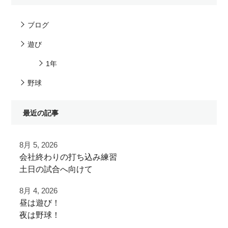
ブログ
遊び
1年
野球
最近の記事
8月 5, 2026
⁡会社終わりの打ち込み⁡練習⁡
⁡土日の試合へ向けて⁡
⁡皆様ご利用ありがとうございます⁡
8月 4, 2026
昼は遊び！
⁡またお待ちしております！
夜は野球！