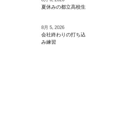
く⁡
夏休みの都立高校生
⁡次のステージへ向け
た練習！⁡
夏季大会を終えて
8月 5, 2026
早速秋に向けた自主
⁡頑張って
⁡会社終わりの打ち込
練
み⁡練習⁡
⁡#いいね #拡散希望 ⁡⁡
⁡土日の試合へ向けて⁡
ご利用ありがとうご
#一本足打法
⁡皆様ご利用ありがと
ざいました
⁡#甲子園 #甲子園の
うございます⁡
夏 高校野球の夏
都立から下剋上へ
少年野球の父 少年
⁡またお待ちしており
秋大会頑張れ！
野球の母 野球父 野
ます！
球母
アーチスト ホーム
#雪谷 #都立の星
ラン ホームランバ
⁡⁡#野球好きと繋がり
#野球好きと繋がり
ッター
たい
たい
⁡バズれ リール リー
#野球好きな人と繋
#ジャイアントキリ
ル動画⁡
がりたい
ング
⁡野球 野球好き 野球