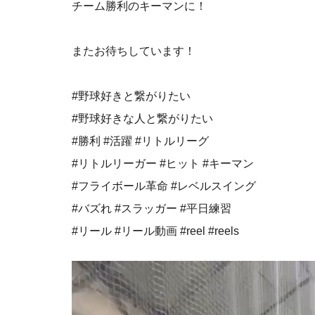
チーム勝利のキーマンに！
またお待ちしています！
#野球好きと繋がりたい
#野球好きな人と繋がりたい
#勝利 #活躍 #リトルリーグ
#リトルリーガー #ヒット #キーマン
⁡#フライボール革命 #レベルスイング
#バズれ #スラッガー #平日練習
#リール #リール動画 #reel #reels