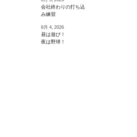
早速秋に向けた自主
⁡会社終わりの打ち込
練
み⁡練習⁡
⁡土日の試合へ向けて⁡
ご利用ありがとうご
8月 4, 2026
⁡皆様ご利用ありがと
ざいました
昼は遊び！
うございます⁡
夜は野球！
都立から下剋上へ
⁡またお待ちしており
秋大会頑張れ！
夜涼しくなってから
ます！
学生の打ち込み！
#雪谷 #都立の星
夏休みは日中を楽し
⁡⁡#野球好きと繋がり
#野球好きと繋がり
く
たい
たい
遊びまくって
#野球好きな人と繋
#ジャイアントキリ
がりたい
ング
夜に自主練！
⁡#フライボール革命
#フルスイング
#レベルスイング
いい時間の使い方
⁡#野球チーム #自主
練 #冬トレ⁡⁡