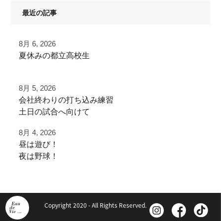
最近の記事
8月 6, 2026
夏休みの都立高校生
夏季大会を終えて
8月 5, 2026
早速秋に向けた自主練
⁡会社終わりの打ち込み⁡練習⁡
⁡土日の試合へ向けて⁡
ご利用ありがとうございました
⁡皆様ご利用ありがとうございます⁡
8月 4, 2026
都立から下剋上へ
昼は遊び！
⁡またお待ちしております！
秋大会頑張れ！
夜は野球！
夜涼しくなってから
⁡⁡#野球好きと繋がりたい
#雪谷 #都立の星
学生の打ち込み！
#野球好きな人と繋がりたい
#野球好きと繋がりたい
Copyright 2020 - All Rights Reserved.
⁡#フライボール革命 #レベルスイング
#ジャイアントキリング
夏休みは日中を楽しく
⁡#野球チーム #自主練 #冬トレ⁡⁡