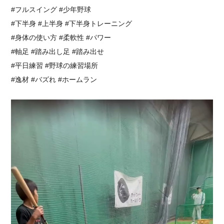
#フルスイング #少年野球
#下半身 #上半身 #下半身トレーニング
#身体の使い方 #柔軟性 #パワー
#軸足 #踏み出し足 #踏み出せ
#平日練習 #野球の練習場所
#逸材 #バズれ #ホームラン