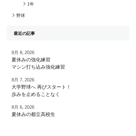
1年
野球
最近の記事
8月 8, 2026
夏休みの強化練習
マシン打ち込み強化練習
8月 7, 2026
チーム練習が終わったあとに
⁡大学野球へ⁡ 再びスタート！⁡
追加で特訓！
⁡⁡歩みを止めることなく⁡
⁡次のステージへ向けた練習！⁡
小学生ご利用
8月 6, 2026
ありがとうございました！
夏休みの都立高校生
⁡頑張って
#野球好きと繋がりたい
夏季大会を終えて
⁡#いいね #拡散希望 ⁡⁡ #一本足打法
#夏休み