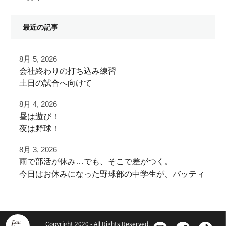
最近の記事
8月 5, 2026
⁡会社終わりの打ち込み⁡練習⁡
⁡土日の試合へ向けて⁡
⁡皆様ご利用ありがとうございます⁡
8月 4, 2026
昼は遊び！
⁡またお待ちしております！
夜は野球！
8月 3, 2026
夜涼しくなってから
⁡⁡#野球好きと繋がりたい
雨で部活が休み…でも、そこで差がつく。
学生の打ち込み！
#野球好きな人と繋がりたい
今日はお休みになった野球部の中学生が、バッティ
⁡#フライボール革命 #レベルスイング
ング練習に来てくれました！
夏休みは日中を楽しく
⁡#野球チーム #自主練 #冬トレ⁡⁡
「練習がなくなったからこそ、ここに来る」
遊びまくって
⁡#軟式野球 #社会人軟式野球 #草野球⁡
その向上心、全力で応援します
⁡#練習場所 #野球練習場 #室内野球練習場
Copyright 2020 - All Rights Reserved.
夜に自主練！