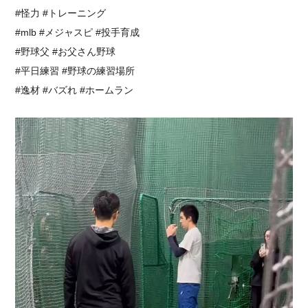
#怪力 #トレーニング
#mlb #メジャスピ #投手育成
#野球父 #お父さん野球
#平日練習 #野球の練習場所
#逸材 #バズれ #ホームラン