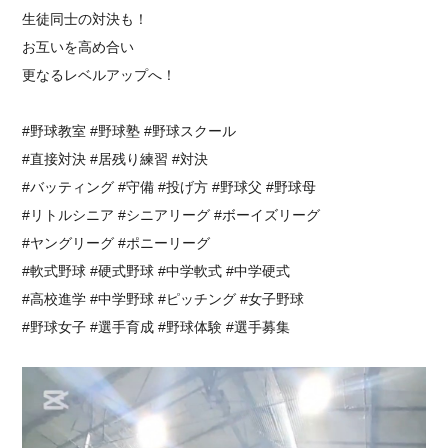
生徒同士の対決も！
お互いを高め合い
更なるレベルアップへ！
#野球教室 #野球塾 #野球スクール
#直接対決 #居残り練習 #対決
#バッティング #守備 #投げ方 #野球父 #野球母
#リトルシニア #シニアリーグ #ボーイズリーグ
#ヤングリーグ #ポニーリーグ
#軟式野球 #硬式野球 #中学軟式 #中学硬式
#高校進学 #中学野球 #ピッチング #女子野球
#野球女子 #選手育成 #野球体験 #選手募集⁡⁡