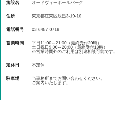
スパイクの使用は、お断りさせていただきます。
施設名
オードヴィーボールパーク
喫煙は、指定の場所のみでお願いします。
住所
東京都江東区辰巳3-19-16
使用者は、野球人として、礼儀正しく、規則を守っ
電話番号
03-6457-0718
てください。
営業時間
平日11:00～21:00（最終受付20時）
土日祝日9:00～20:00（最終受付19時）
キャンセル料 前々日/前日/当日 100％(キャンセル
※営業時間外のご利用は別途相談可能です。
は営業時間内のお電話にて承ります。)
定休日
不定休
駐車場
当事務所までお問い合わせください。
ご案内いたします。