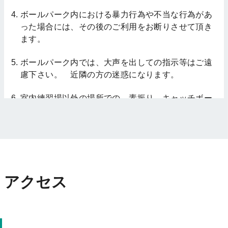
ボールパーク内における暴力行為や不当な行為があ
った場合には、その後のご利用をお断りさせて頂き
ます。
ボールパーク内では、大声を出しての指示等はご遠
慮下さい。 近隣の方の迷惑になります。
室内練習場以外の場所での、素振り、キャッチボー
ル等はされないようにお願いします。
故意、不注意により、用具や設備等の破損が生じた
場合には、修繕費の請求をさせて頂く場合がありま
す。
アクセス
バッティングマシンは、大人の方が責任を持って使
用して下さい。 お子様は、決して防御ネットの内
側には入らないように管理を徹底してください。