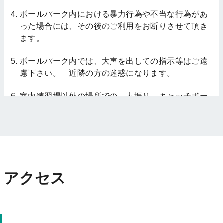
ボールパーク内における暴力行為や不当な行為があ
った場合には、その後のご利用をお断りさせて頂き
ます。
ボールパーク内では、大声を出しての指示等はご遠
慮下さい。 近隣の方の迷惑になります。
室内練習場以外の場所での、素振り、キャッチボー
ル等はされないようにお願いします。
故意、不注意により、用具や設備等の破損が生じた
場合には、修繕費の請求をさせて頂く場合がありま
す。
アクセス
バッティングマシンは、大人の方が責任を持って使
用して下さい。 お子様は、決して防御ネットの内
側には入らないように管理を徹底してください。