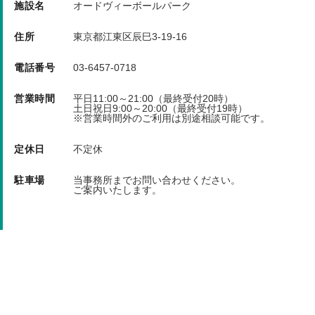
スパイクの使用は、お断りさせていただきます。
施設名
オードヴィーボールパーク
喫煙は、指定の場所のみでお願いします。
住所
東京都江東区辰巳3-19-16
使用者は、野球人として、礼儀正しく、規則を守っ
電話番号
03-6457-0718
てください。
営業時間
平日11:00～21:00（最終受付20時）
土日祝日9:00～20:00（最終受付19時）
キャンセル料 前々日/前日/当日 100％(キャンセル
※営業時間外のご利用は別途相談可能です。
は営業時間内のお電話にて承ります。)
定休日
不定休
駐車場
当事務所までお問い合わせください。
ご案内いたします。