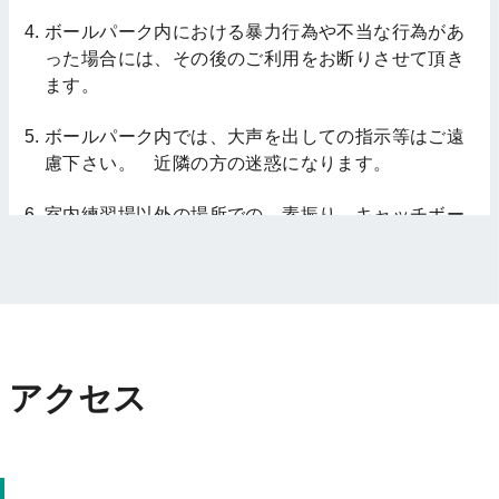
ボールパーク内における暴力行為や不当な行為があ
った場合には、その後のご利用をお断りさせて頂き
ます。
ボールパーク内では、大声を出しての指示等はご遠
慮下さい。 近隣の方の迷惑になります。
室内練習場以外の場所での、素振り、キャッチボー
ル等はされないようにお願いします。
故意、不注意により、用具や設備等の破損が生じた
場合には、修繕費の請求をさせて頂く場合がありま
す。
アクセス
バッティングマシンは、大人の方が責任を持って使
用して下さい。 お子様は、決して防御ネットの内
側には入らないように管理を徹底してください。