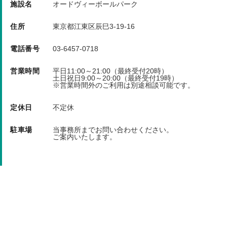
スパイクの使用は、お断りさせていただきます。
施設名
オードヴィーボールパーク
喫煙は、指定の場所のみでお願いします。
住所
東京都江東区辰巳3-19-16
使用者は、野球人として、礼儀正しく、規則を守っ
電話番号
03-6457-0718
てください。
営業時間
平日11:00～21:00（最終受付20時）
土日祝日9:00～20:00（最終受付19時）
キャンセル料 前々日/前日/当日 100％(キャンセル
※営業時間外のご利用は別途相談可能です。
は営業時間内のお電話にて承ります。)
定休日
不定休
駐車場
当事務所までお問い合わせください。
ご案内いたします。